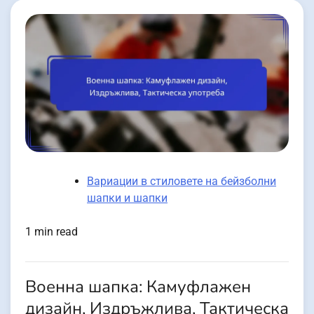
Вариации в стиловете на бейзболни
шапки и шапки
1 min read
Военна шапка: Камуфлажен
дизайн, Издръжлива, Тактическа