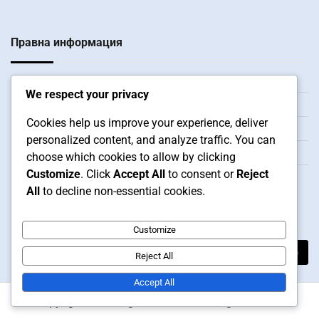
Правна информация
Предпочитания за бисквитки
We respect your privacy
Връзка с нас
Cookies help us improve your experience, deliver
Общи условия
personalized content, and analyze traffic. You can
За нас
choose which cookies to allow by clicking
Customize
. Click
Accept All
to consent or
Reject
Политика за поверителност
All
to decline non-essential cookies.
Търсене
Customize
Search
Reject All
for:
Accept All
Copyright © 2026
gothambaseballmagazine.com