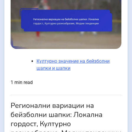
Културно значение на бейзболни
шапки и шапки
1 min read
Регионални вариации на
бейзболни шапки: Локална
гордост, Културно