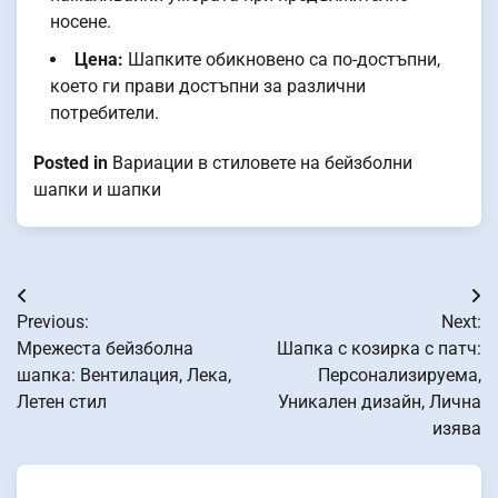
носене.
Цена:
Шапките обикновено са по-достъпни,
което ги прави достъпни за различни
потребители.
Posted in
Вариации в стиловете на бейзболни
шапки и шапки
Post
Previous:
Next:
navigation
Мрежеста бейзболна
Шапка с козирка с патч:
шапка: Вентилация, Лека,
Персонализируема,
Летен стил
Уникален дизайн, Лична
изява