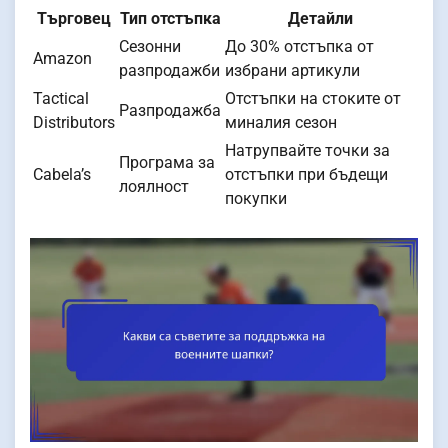
Търговец
Тип отстъпка
Детайли
Сезонни
До 30% отстъпка от
Amazon
разпродажби
избрани артикули
Tactical
Отстъпки на стоките от
Разпродажба
Distributors
миналия сезон
Натрупвайте точки за
Програма за
Cabela’s
отстъпки при бъдещи
лоялност
покупки