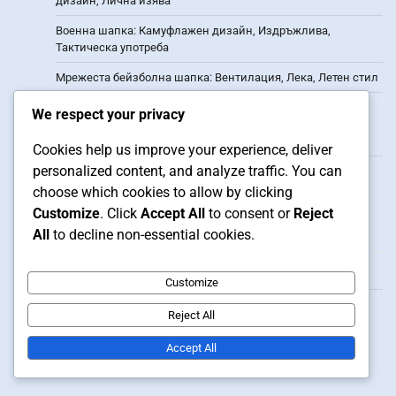
дизайн, Лична изява
Военна шапка: Камуфлажен дизайн, Издръжлива,
Тактическа употреба
Мрежеста бейзболна шапка: Вентилация, Лека, Летен стил
Влияние на бейзболни шапки в хип-хоп културата:
We respect your privacy
Иконичен стил, Влияние на музиката, Културна
идентичност
Cookies help us improve your experience, deliver
personalized content, and analyze traffic. You can
Регионални вариации на бейзболни шапки: Локална
гордост, Културно разнообразие, Модни тенденции
choose which cookies to allow by clicking
Customize
. Click
Accept All
to consent or
Reject
Архив
All
to decline non-essential cookies.
February 2026
Customize
January 2026
Reject All
Accept All
Related Posts