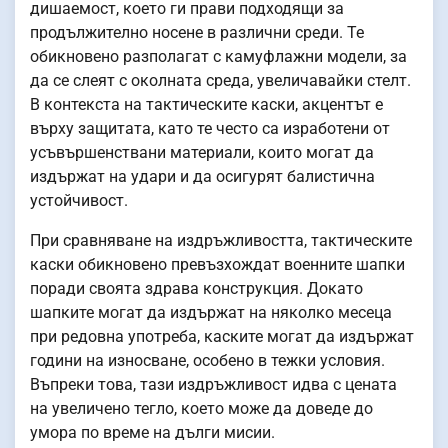
дишаемост, което ги прави подходящи за
продължително носене в различни среди. Те
обикновено разполагат с камуфлажни модели, за
да се слеят с околната среда, увеличавайки стелт.
В контекста на тактическите каски, акцентът е
върху защитата, като те често са изработени от
усъвършенствани материали, които могат да
издържат на удари и да осигурят балистична
устойчивост.
При сравняване на издръжливостта, тактическите
каски обикновено превъзхождат военните шапки
поради своята здрава конструкция. Докато
шапките могат да издържат на няколко месеца
при редовна употреба, каските могат да издържат
години на износване, особено в тежки условия.
Въпреки това, тази издръжливост идва с цената
на увеличено тегло, което може да доведе до
умора по време на дълги мисии.