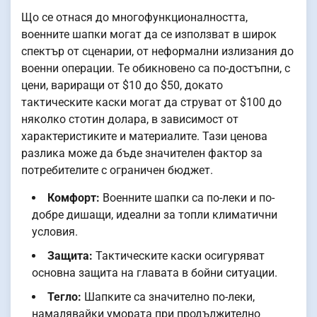
Що се отнася до многофункционалността,
военните шапки могат да се използват в широк
спектър от сценарии, от неформални излизания до
военни операции. Те обикновено са по-достъпни, с
цени, вариращи от $10 до $50, докато
тактическите каски могат да струват от $100 до
няколко стотин долара, в зависимост от
характеристиките и материалите. Тази ценова
разлика може да бъде значителен фактор за
потребителите с ограничен бюджет.
Комфорт:
Военните шапки са по-леки и по-
добре дишащи, идеални за топли климатични
условия.
Защита:
Тактическите каски осигуряват
основна защита на главата в бойни ситуации.
Тегло:
Шапките са значително по-леки,
намалявайки умората при продължително