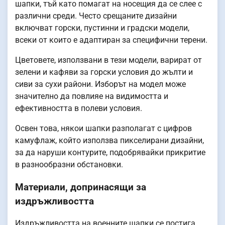
шапки, тъй като помагат на носещия да се слее с
различни среди. Често срещаните дизайни
включват горски, пустинни и градски модели,
всеки от които е адаптиран за специфични терени.
Цветовете, използвани в тези модели, варират от
зелени и кафяви за горски условия до жълти и
сиви за сухи райони. Изборът на модел може
значително да повлияе на видимостта и
ефективността в полеви условия.
Освен това, някои шапки разполагат с цифров
камуфлаж, който използва пикселирани дизайни,
за да наруши контурите, подобрявайки прикритие
в разнообразни обстановки.
Материали, допринасящи за
издръжливостта
Издръжливостта на военните шапки се постига