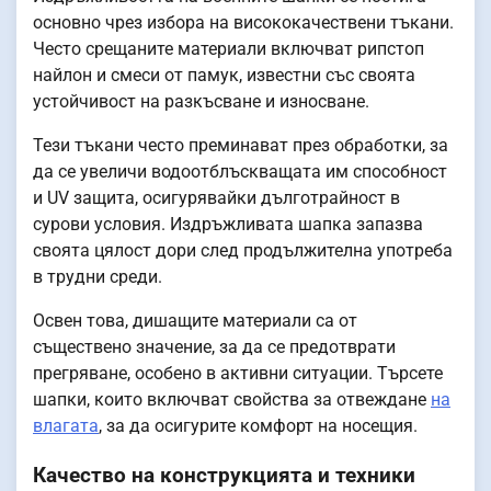
основно чрез избора на висококачествени тъкани.
Често срещаните материали включват рипстоп
найлон и смеси от памук, известни със своята
устойчивост на разкъсване и износване.
Тези тъкани често преминават през обработки, за
да се увеличи водоотблъскващата им способност
и UV защита, осигурявайки дълготрайност в
сурови условия. Издръжливата шапка запазва
своята цялост дори след продължителна употреба
в трудни среди.
Освен това, дишащите материали са от
съществено значение, за да се предотврати
прегряване, особено в активни ситуации. Търсете
шапки, които включват свойства за отвеждане
на
влагата
, за да осигурите комфорт на носещия.
Качество на конструкцията и техники