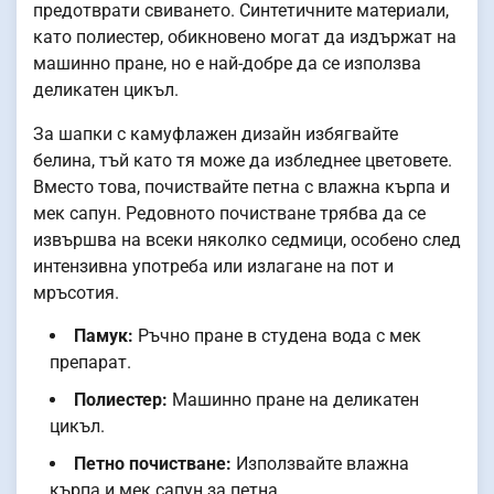
предотврати свиването. Синтетичните материали,
като полиестер, обикновено могат да издържат на
машинно пране, но е най-добре да се използва
деликатен цикъл.
За шапки с камуфлажен дизайн избягвайте
белина, тъй като тя може да избледнее цветовете.
Вместо това, почиствайте петна с влажна кърпа и
мек сапун. Редовното почистване трябва да се
извършва на всеки няколко седмици, особено след
интензивна употреба или излагане на пот и
мръсотия.
Памук:
Ръчно пране в студена вода с мек
препарат.
Полиестер:
Машинно пране на деликатен
цикъл.
Петно почистване:
Използвайте влажна
кърпа и мек сапун за петна.